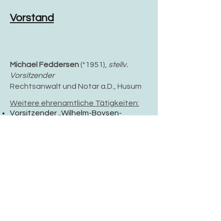
Vorstand
Michael Feddersen
(*1951),
stellv.
Vorsitzender
Rechtsanwalt und Notar a.D., Husum
Weitere ehrenamtliche Tätigkeiten:
Vorsitzender „Wilhelm-Boysen-
Baumschulen-Stiftung“
Mitglied „Lions-Club Husum“
Günter Harm
(*1941),
Beisitzer
Diplomingenieur i.R., Husum
Karsten Lundt
(*19..),
Beisitzer
Lehrer an der Theodor-Storm-Schule,
Husum