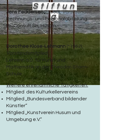
Stiftun
Jens Feddersen
(*1980),
Vorsitzender
g
Rechnungs- und Personalabteilung
BioConsult SH, Husum
Dorothee Klose-Lehmann
(*1962),
Vorstandsmitglied
Lehrerin a.D. für Kunst und
Mathematik an der Theodor-Storm-
Schule
Weitere ehrenamtliche Tätigkeiten:
Mitglied des Kulturkellervereins
Mitglied „Bundesverband bildender
Künstler“
Mitglied „Kunstverein Husum und
Umgebung e.V.“