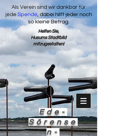
Als Verein sind wir dankbar für
jede
Spende
, dabei hilft jeder noch
so kleine Betrag.
Helfen Sie,
Husums
Stadtbild
mitzugestalten!
Ede-
Sörense
n-