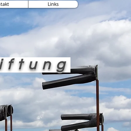
takt
Links
iftung