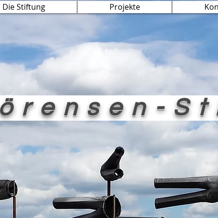
Die Stiftung
Projekte
Kon
örensen-St